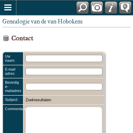
Genealogie van de van Hobokens
Contact
Uw
naam:
E-mail
adres:
Bevestig
e-
mailadres:
Subject:
Zoekresultaten
Commentaar: