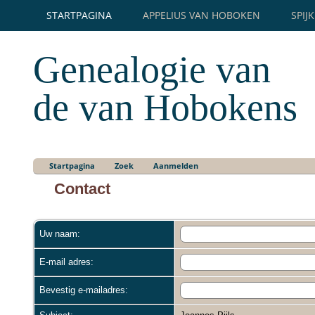
STARTPAGINA
APPELIUS VAN HOBOKEN
SPIJ
Genealogie van
de van Hobokens
Startpagina
Zoek
Aanmelden
Contact
Uw naam:
E-mail adres:
Bevestig e-mailadres: