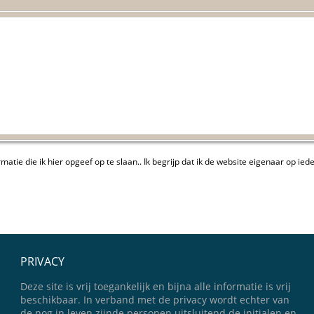
atie die ik hier opgeef op te slaan.. Ik begrijp dat ik de website eigenaar op 
PRIVACY
Deze site is vrij toegankelijk en bijna alle informatie is vrij
beschikbaar. In verband met de privacy wordt echter van
de nog in leven zijnde personen uitsluitend de initialen en