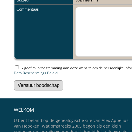
Subject:
Joannes Pijls
Commentaar:
Ik geef mijn toestemming aan deze website om de persoonlijke inform
Data Beschermings Beleid
WELKOM
U bent beland op de genealogische site van Alex Appelius
van Hoboken. Wat omstreeks 2005 begon als een klein
onderzoek naar mijn voorouders is inmiddels uitgegroeid