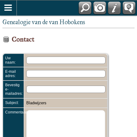
Genealogie van de van Hobokens
Contact
Uw
naam:
E-mail
adres:
Bevestig
e-
mailadres:
Subject:
Bladwijzers
Commentaar: