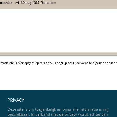
otterdam ovl. 30 aug 1967 Rotterdam
atie die ik hier opgeef op te slaan.. Ik begrijp dat ik de website eigenaar op 
PRIVACY
Deze site is vrij toegankelijk en bijna alle informatie is vrij
beschikbaar. In verband met de privacy wordt echter van