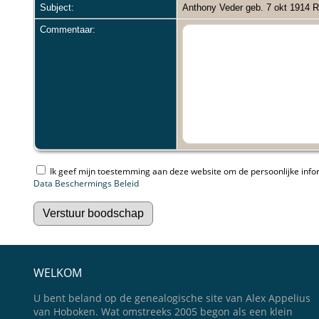
Subject:
Anthony Veder geb. 7 okt 1914 R
Commentaar:
Ik geef mijn toestemming aan deze website om de persoonlijke inform
Data Beschermings Beleid
WELKOM
U bent beland op de genealogische site van Alex Appelius
van Hoboken. Wat omstreeks 2005 begon als een klein