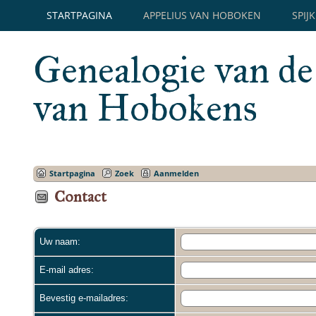
STARTPAGINA
APPELIUS VAN HOBOKEN
SPIJ
Genealogie van de
van Hobokens
Startpagina
Zoek
Aanmelden
Contact
Uw naam:
E-mail adres:
Bevestig e-mailadres: