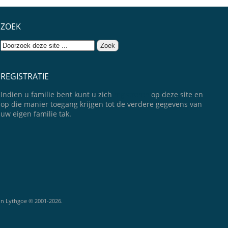
ZOEK
REGISTRATIE
Indien u familie bent kunt u zich
registreren
op deze site en
op die manier toegang krijgen tot de verdere gegevens van
uw eigen familie tak.
rin Lythgoe © 2001-2026.