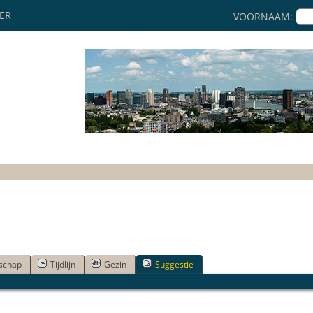
KER
VOORNAAM:
schap
Tijdlijn
Gezin
Suggestie