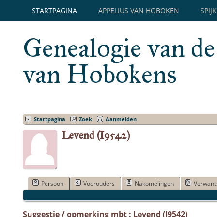
STARTPAGINA
APPELIUS VAN HOBOKEN
SPIJ
Genealogie van de
van Hobokens
Startpagina
Zoek
Aanmelden
Levend (I9542)
Persoon
Voorouders
Nakomelingen
Verwant
Suggestie / opmerking mbt : Levend (I9542)