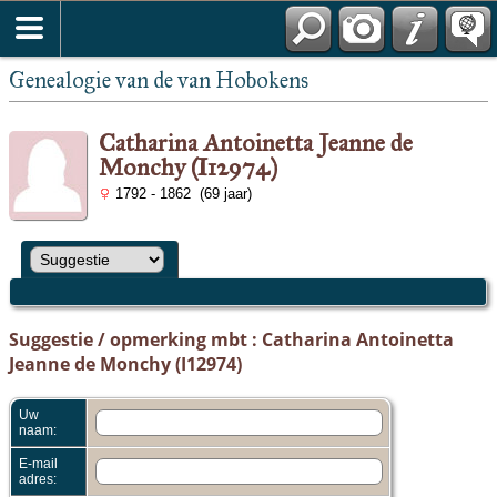
Genealogie van de van Hobokens
Catharina Antoinetta Jeanne de
Monchy (I12974)
1792 - 1862 (69 jaar)
Suggestie / opmerking mbt : Catharina Antoinetta
Jeanne de Monchy (I12974)
Uw
naam:
E-mail
adres: