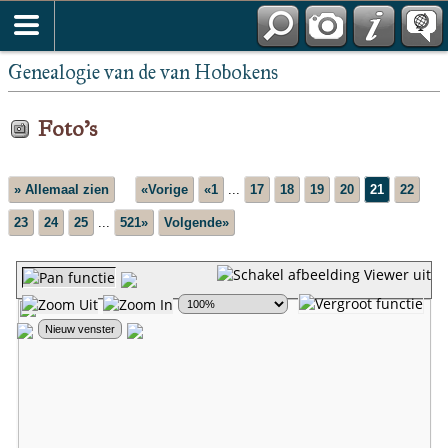
Genealogie van de van Hobokens
Foto's
» Allemaal zien
«Vorige
«1
...
17
18
19
20
21
22
23
24
25
...
521»
Volgende»