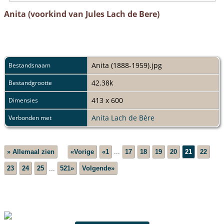
Anita (voorkind van Jules Lach de Bere)
Anita (1888-1959).jpg
Bestandsnaam
42.38k
Bestandgrootte
413 x 600
Dimensies
Anita Lach de Bère
Verbonden met
» Allemaal zien
«Vorige
«1
...
17
18
19
20
21
22
23
24
25
...
521»
Volgende»