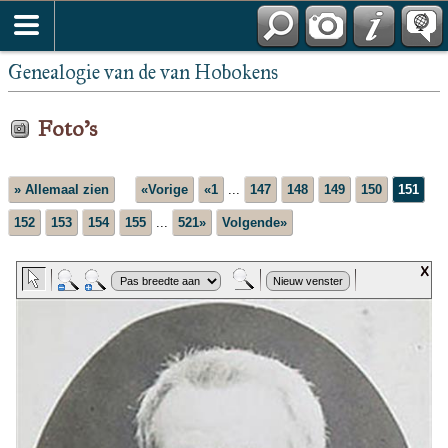
Genealogie van de van Hobokens
Foto's
» Allemaal zien
«Vorige
«1
...
147
148
149
150
151
152
153
154
155
...
521»
Volgende»