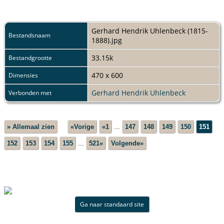
Gerhard Hendrik Uhlenbeck (1815-
Bestandsnaam
1888).jpg
33.15k
Bestandgrootte
470 x 600
Dimensies
Gerhard Hendrik Uhlenbeck
Verbonden met
» Allemaal zien
«Vorige
«1
...
147
148
149
150
151
152
153
154
155
...
521»
Volgende»
Ga naar standaard site