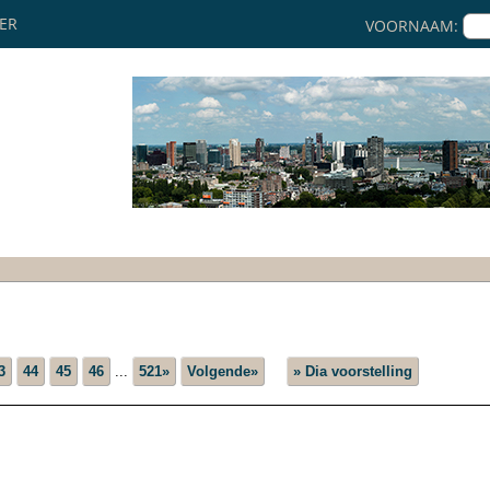
KER
VOORNAAM:
3
44
45
46
...
521»
Volgende»
» Dia voorstelling