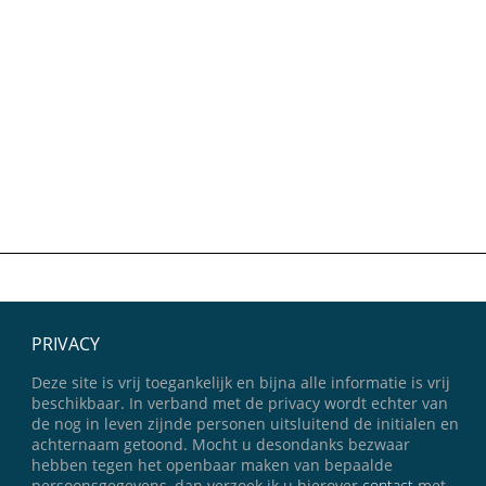
PRIVACY
Deze site is vrij toegankelijk en bijna alle informatie is vrij
beschikbaar. In verband met de privacy wordt echter van
de nog in leven zijnde personen uitsluitend de initialen en
achternaam getoond. Mocht u desondanks bezwaar
hebben tegen het openbaar maken van bepaalde
persoonsgegevens, dan verzoek ik u hierover
contact
met