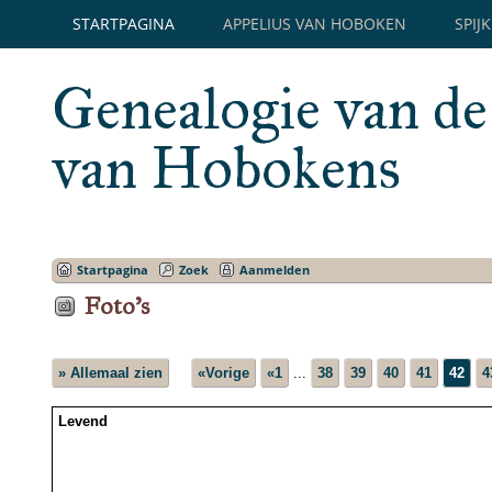
STARTPAGINA
APPELIUS VAN HOBOKEN
SPIJ
Genealogie van de
van Hobokens
Startpagina
Zoek
Aanmelden
Foto's
» Allemaal zien
«Vorige
«1
...
38
39
40
41
42
4
Levend