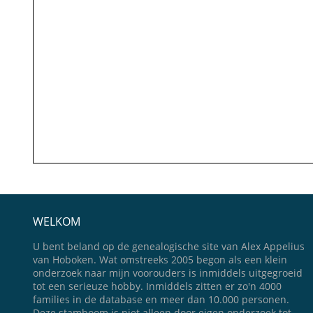
WELKOM
U bent beland op de genealogische site van Alex Appelius
van Hoboken. Wat omstreeks 2005 begon als een klein
onderzoek naar mijn voorouders is inmiddels uitgegroeid
tot een serieuze hobby. Inmiddels zitten er zo'n 4000
families in de database en meer dan 10.000 personen.
Deze stamboom is niet alleen door eigen onderzoek tot