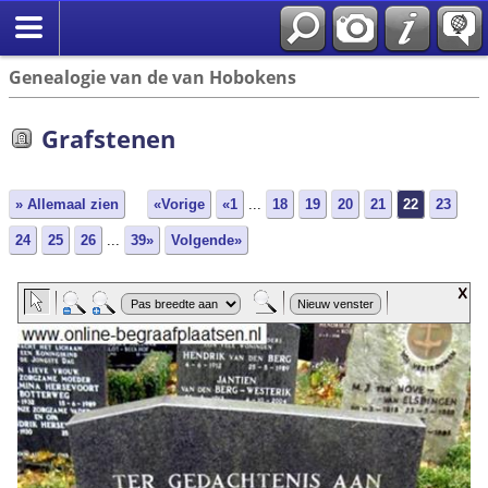
Genealogie van de van Hobokens
Grafstenen
» Allemaal zien
«Vorige
«1
...
18
19
20
21
22
23
24
25
26
...
39»
Volgende»