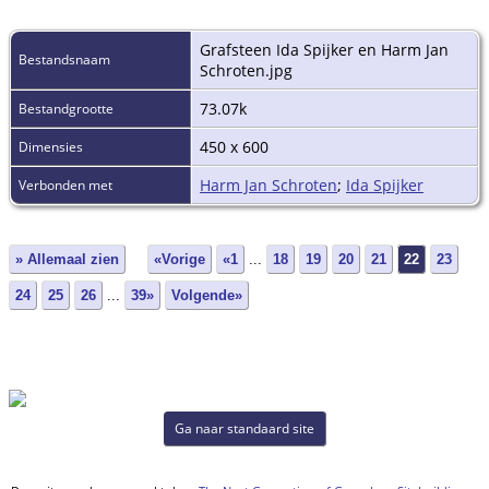
Grafsteen Ida Spijker en Harm Jan
Bestandsnaam
Schroten.jpg
73.07k
Bestandgrootte
450 x 600
Dimensies
Harm Jan Schroten
;
Ida Spijker
Verbonden met
» Allemaal zien
«Vorige
«1
...
18
19
20
21
22
23
24
25
26
...
39»
Volgende»
Ga naar standaard site