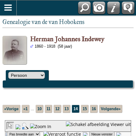
Genealogie van de van Hobokens
Herman Johannes Indewey
1860 - 1918 (58 jaar)
«Vorige
«1
...
10
11
12
13
14
15
16
Volgende»