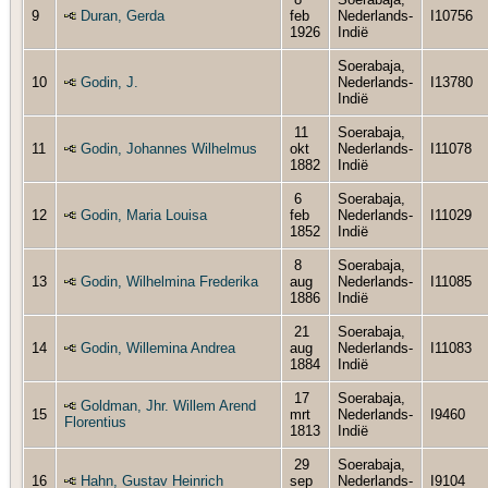
9
Duran, Gerda
feb
Nederlands-
I10756
1926
Indië
Soerabaja,
10
Godin, J.
Nederlands-
I13780
Indië
11
Soerabaja,
11
Godin, Johannes Wilhelmus
okt
Nederlands-
I11078
1882
Indië
6
Soerabaja,
12
Godin, Maria Louisa
feb
Nederlands-
I11029
1852
Indië
8
Soerabaja,
13
Godin, Wilhelmina Frederika
aug
Nederlands-
I11085
1886
Indië
21
Soerabaja,
14
Godin, Willemina Andrea
aug
Nederlands-
I11083
1884
Indië
17
Soerabaja,
Goldman, Jhr. Willem Arend
15
mrt
Nederlands-
I9460
Florentius
1813
Indië
29
Soerabaja,
16
Hahn, Gustav Heinrich
sep
Nederlands-
I9104