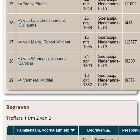
15
Stam, Elodie
mei
Nederlands-
I11092
1948
Indië
26
Soerabaja,
van Lanschot Hubrecht,
16
nov
Nederlands-
I418
Guillaume
1868
Indië
16
Soerabaja,
17
van Marle, Robert Vincent
mrt
Nederlands-
I12377
1935
Indië
24
Soerabaja,
van Wieringen, Johanna
18
apr
Nederlands-
I9230
Carolina
1899
Indië
13
Soerabaja,
19
Vermeer, Michiel
okt
Nederlands-
I9376
1832
Indië
Begraven
Treffers 1 t/m 2 van 2
Familienaam, Voorna(a)m(en)
Begraven
Persoon-
12
Soerabaja,