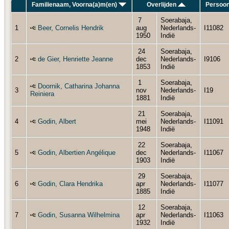
Familienaam, Voorna(a)m(en)
Overlijden
Persoon
7
Soerabaja,
1
Beer, Cornelis Hendrik
aug
Nederlands-
I11082
1950
Indië
24
Soerabaja,
2
de Gier, Henriette Jeanne
dec
Nederlands-
I9106
1853
Indië
1
Soerabaja,
Doornik, Catharina Johanna
3
nov
Nederlands-
I19
Reiniera
1881
Indië
21
Soerabaja,
4
Godin, Albert
mei
Nederlands-
I11091
1948
Indië
22
Soerabaja,
5
Godin, Albertien Angélique
dec
Nederlands-
I11067
1903
Indië
29
Soerabaja,
6
Godin, Clara Hendrika
apr
Nederlands-
I11077
1885
Indië
12
Soerabaja,
7
Godin, Susanna Wilhelmina
apr
Nederlands-
I11063
1932
Indië