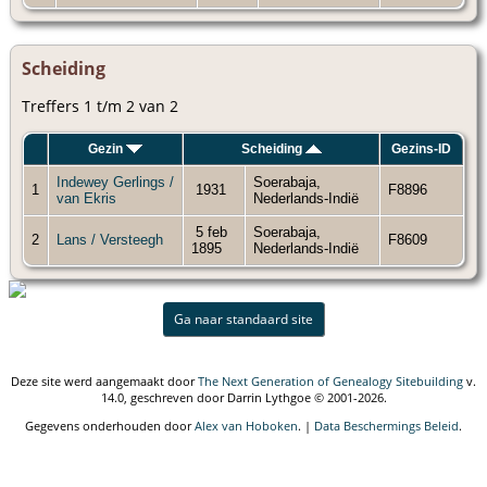
Scheiding
Treffers 1 t/m 2 van 2
Gezin
Scheiding
Gezins-ID
Indewey Gerlings /
Soerabaja,
1
1931
F8896
van Ekris
Nederlands-Indië
5 feb
Soerabaja,
2
Lans / Versteegh
F8609
1895
Nederlands-Indië
Ga naar standaard site
Deze site werd aangemaakt door
The Next Generation of Genealogy Sitebuilding
v.
14.0, geschreven door Darrin Lythgoe © 2001-2026.
Gegevens onderhouden door
Alex van Hoboken
. |
Data Beschermings Beleid
.