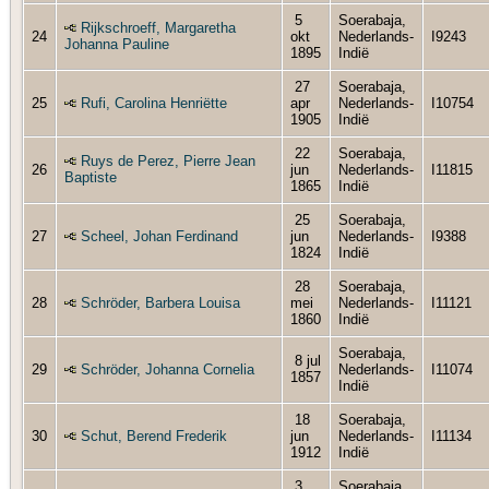
5
Soerabaja,
Rijkschroeff, Margaretha
24
okt
Nederlands-
I9243
Johanna Pauline
1895
Indië
27
Soerabaja,
25
Rufi, Carolina Henriëtte
apr
Nederlands-
I10754
1905
Indië
22
Soerabaja,
Ruys de Perez, Pierre Jean
26
jun
Nederlands-
I11815
Baptiste
1865
Indië
25
Soerabaja,
27
Scheel, Johan Ferdinand
jun
Nederlands-
I9388
1824
Indië
28
Soerabaja,
28
Schröder, Barbera Louisa
mei
Nederlands-
I11121
1860
Indië
Soerabaja,
8 jul
29
Schröder, Johanna Cornelia
Nederlands-
I11074
1857
Indië
18
Soerabaja,
30
Schut, Berend Frederik
jun
Nederlands-
I11134
1912
Indië
3
Soerabaja,