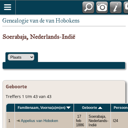
Genealogie van de van Hobokens
Soerabaja, Nederlands-Indië
Geboorte
Treffers 1 t/m 43 van 43
Familienaam, Voorna(a)m(en)
Geboorte
Persoon
17
Soerabaja,
1
Appelius van Hoboken
feb
Nederlands-
I24
1886
Indië