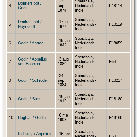
23
Soerabaja,
Donkersloot /
4
sep
Nederlands-
F18114
Godin
1874
Indië
Soerabaja,
Donkersloot /
17 jul
5
Nederlands-
F18119
Neyndorff
1877
Indië
Soerabaja,
19 jan
6
Godin / Antrag
Nederlands-
F18059
1842
Indië
Soerabaja,
Godin / Appelius
3 aug
7
Nederlands-
F54
van Hoboken
1889
Indië
24
Soerabaja,
8
Godin / Schröder
sep
Nederlands-
F18227
1884
Indië
Soerabaja,
16 jan
9
Godin / Stam
Nederlands-
F18180
1915
Indië
Soerabaja,
6 mei
10
Hughan / Godin
Nederlands-
F18168
1908
Indië
Soerabaja,
Indewey / Appelius
16 apr
11
Nederlands-
F50