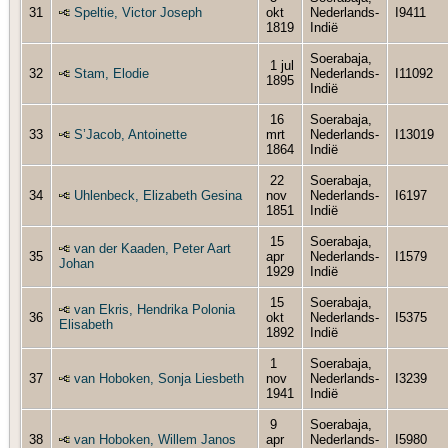
31
Speltie, Victor Joseph
okt
Nederlands-
I9411
1819
Indië
Soerabaja,
1 jul
32
Stam, Elodie
Nederlands-
I11092
1895
Indië
16
Soerabaja,
33
S’Jacob, Antoinette
mrt
Nederlands-
I13019
1864
Indië
22
Soerabaja,
34
Uhlenbeck, Elizabeth Gesina
nov
Nederlands-
I6197
1851
Indië
15
Soerabaja,
van der Kaaden, Peter Aart
35
apr
Nederlands-
I1579
Johan
1929
Indië
15
Soerabaja,
van Ekris, Hendrika Polonia
36
okt
Nederlands-
I5375
Elisabeth
1892
Indië
1
Soerabaja,
37
van Hoboken, Sonja Liesbeth
nov
Nederlands-
I3239
1941
Indië
9
Soerabaja,
38
van Hoboken, Willem Janos
apr
Nederlands-
I5980