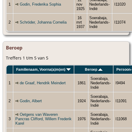
1
Godin, Frederika Sophia
nov
Nederlands-
I11020
1925
Indië
16
Soerabaja,
2
Schröder, Johanna Cornelia
mrt
Nederlands-
I11074
1937
Indië
Beroep
Treffers 1 t/m 5 van 5
Familienaam, Voorna(a)m(en)
Beroep
Persoon-
Soerabaja,
1
de Graaf, Hendrik Meindert
1861
Nederlands-
I9494
Indië
Soerabaja,
2
Godin, Albert
1924
Nederlands-
I11091
Indië
Oetgens van Waveren
Soerabaja,
3
Pancras Clifford, Willem Frederik
1976
Nederlands-
I11068
Karel
Indië