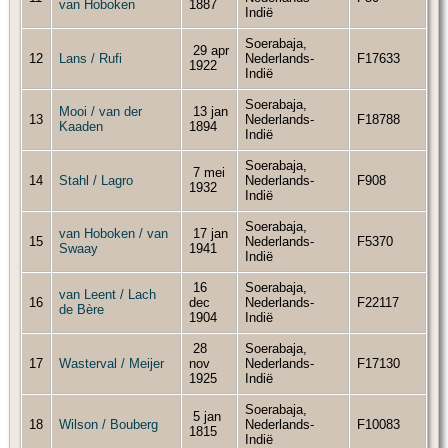
van Hoboken
1887
Indië
Soerabaja,
29 apr
12
Lans / Rufi
Nederlands-
F17633
1922
Indië
Soerabaja,
Mooi / van der
13 jan
13
Nederlands-
F18788
Kaaden
1894
Indië
Soerabaja,
7 mei
14
Stahl / Lagro
Nederlands-
F908
1932
Indië
Soerabaja,
van Hoboken / van
17 jan
15
Nederlands-
F5370
Swaay
1941
Indië
16
Soerabaja,
van Leent / Lach
16
dec
Nederlands-
F22117
de Bère
1904
Indië
28
Soerabaja,
17
Wasterval / Meijer
nov
Nederlands-
F17130
1925
Indië
Soerabaja,
5 jan
18
Wilson / Bouberg
Nederlands-
F10083
1815
Indië