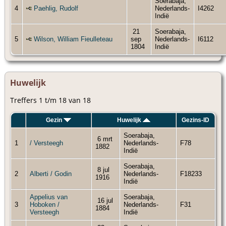
Soerabaja,
4
Paehlig, Rudolf
Nederlands-
I4262
Indië
21
Soerabaja,
5
Wilson, William Fieulleteau
sep
Nederlands-
I6112
1804
Indië
Huwelijk
Treffers 1 t/m 18 van 18
Gezin
Huwelijk
Gezins-ID
Soerabaja,
6 mrt
1
/ Versteegh
Nederlands-
F78
1882
Indië
Soerabaja,
8 jul
2
Alberti / Godin
Nederlands-
F18233
1916
Indië
Appelius van
Soerabaja,
16 jul
3
Hoboken /
Nederlands-
F31
1884
Versteegh
Indië