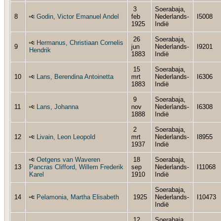
3
Soerabaja,
8
Godin, Victor Emanuel Andel
feb
Nederlands-
I5008
1925
Indië
26
Soerabaja,
Hermanus, Christiaan Cornelis
9
jun
Nederlands-
I9201
Hendrik
1883
Indië
15
Soerabaja,
10
Lans, Berendina Antoinetta
mrt
Nederlands-
I6306
1883
Indië
9
Soerabaja,
11
Lans, Johanna
nov
Nederlands-
I6308
1888
Indië
2
Soerabaja,
12
Livain, Leon Leopold
mrt
Nederlands-
I8955
1937
Indië
Oetgens van Waveren
18
Soerabaja,
13
Pancras Clifford, Willem Frederik
sep
Nederlands-
I11068
Karel
1910
Indië
Soerabaja,
14
Pelamonia, Martha Elisabeth
1925
Nederlands-
I10473
Indië
12
Soerabaja,