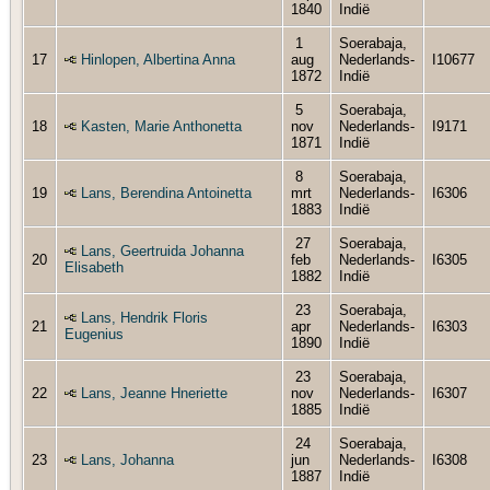
1840
Indië
1
Soerabaja,
17
Hinlopen, Albertina Anna
aug
Nederlands-
I10677
1872
Indië
5
Soerabaja,
18
Kasten, Marie Anthonetta
nov
Nederlands-
I9171
1871
Indië
8
Soerabaja,
19
Lans, Berendina Antoinetta
mrt
Nederlands-
I6306
1883
Indië
27
Soerabaja,
Lans, Geertruida Johanna
20
feb
Nederlands-
I6305
Elisabeth
1882
Indië
23
Soerabaja,
Lans, Hendrik Floris
21
apr
Nederlands-
I6303
Eugenius
1890
Indië
23
Soerabaja,
22
Lans, Jeanne Hneriette
nov
Nederlands-
I6307
1885
Indië
24
Soerabaja,
23
Lans, Johanna
jun
Nederlands-
I6308
1887
Indië