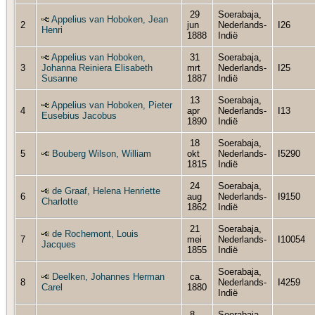
29
Soerabaja,
Appelius van Hoboken, Jean
2
jun
Nederlands-
I26
Henri
1888
Indië
Appelius van Hoboken,
31
Soerabaja,
3
Johanna Reiniera Elisabeth
mrt
Nederlands-
I25
Susanne
1887
Indië
13
Soerabaja,
Appelius van Hoboken, Pieter
4
apr
Nederlands-
I13
Eusebius Jacobus
1890
Indië
18
Soerabaja,
5
Bouberg Wilson, William
okt
Nederlands-
I5290
1815
Indië
24
Soerabaja,
de Graaf, Helena Henriette
6
aug
Nederlands-
I9150
Charlotte
1862
Indië
21
Soerabaja,
de Rochemont, Louis
7
mei
Nederlands-
I10054
Jacques
1855
Indië
Soerabaja,
Deelken, Johannes Herman
ca.
8
Nederlands-
I4259
Carel
1880
Indië
8
Soerabaja,