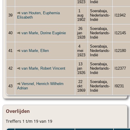
1923
Indië
1
Soerabaja,
van Houten, Euphemia
39
aug
Nederlands-
I11942
Elisabeth
1902
Indië
26
Soerabaja,
40
van Marle, Dorine Eugénie
jan
Nederlands-
I12145
1928
Indië
4
Soerabaja,
41
van Marle, Ellen
mei
Nederlands-
I12180
1923
Indië
13
Soerabaja,
42
van Marle, Robert Vincent
jan
Nederlands-
I12377
1926
Indië
22
Soerabaja,
Versnel, Henrich Wilhelm
43
okt
Nederlands-
I9231
Adrian
1869
Indië
Overlijden
Treffers 1 t/m 19 van 19