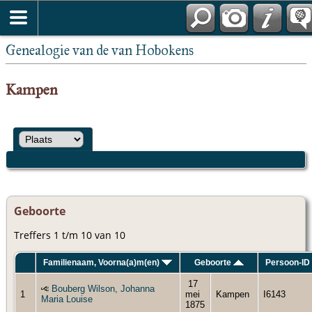
Genealogie van de van Hobokens
Kampen
Geboorte
Treffers 1 t/m 10 van 10
Familienaam, Voorna(a)m(en)
Geboorte
Persoon-ID
17
Bouberg Wilson, Johanna
1
mei
Kampen
I6143
Maria Louise
1875