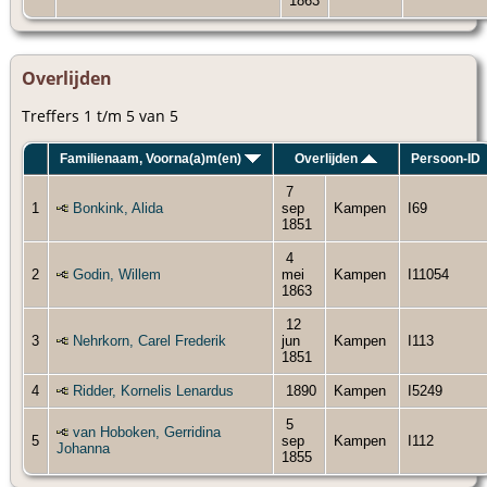
1863
Overlijden
Treffers 1 t/m 5 van 5
Familienaam, Voorna(a)m(en)
Overlijden
Persoon-ID
7
1
Bonkink, Alida
sep
Kampen
I69
1851
4
2
Godin, Willem
mei
Kampen
I11054
1863
12
3
Nehrkorn, Carel Frederik
jun
Kampen
I113
1851
4
Ridder, Kornelis Lenardus
1890
Kampen
I5249
5
van Hoboken, Gerridina
5
sep
Kampen
I112
Johanna
1855