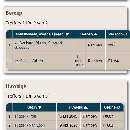
Beroep
Treffers 1 t/m 2 van 2
Familienaam, Voorna(a)m(en)
Beroep
Persoon-ID
Bouberg Wilson, Sijbrand
1
Kampen
I446
Jacobus
4
2
Godin, Willem
mei
Kampen
I11054
1863
Huwelijk
Treffers 1 t/m 3 van 3
Gezin
Huwelijk
Gezins-ID
1
Ridder / Pou
5 jun 1845
Kampen
F8687
2
Ridder / van Loon
9 okt 1828
Kampen
F7661