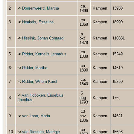
ca.
2
Doorenweerd, Martha
Kampen
I3938
1899
ca.
3
Heukels, Esselina
Kampen
I8990
1868
5
4
Hissink, Johan Conraad
okt
Kampen
I10681
1878
ca.
5
Ridder, Kornelis Lenardus
Kampen
I5249
1838
ca.
6
Ridder, Martha
Kampen
I4619
1830
ca.
7
Ridder, Willem Karel
Kampen
I5250
1840
5
van Hoboken, Eusebius
8
aug
Kampen
I76
Jacobus
1793
13
9
van Loon, Maria
nov
Kampen
I4621
1806
ca.
10
van Riessen, Marrigje
Kampen
I5698