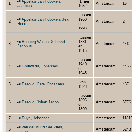
Appelius van Hoboken,
1 mei
1
Amsterdam
I15
Jacobus
1952
tussen
Appelius van Hoboken, Jean
1968
2
Amsterdam
I2
Henri
en
1993
tussen
Bouberg Wilson, Sijbrand
1881
3
Amsterdam
I446
Jacobus
en
1915
tussen
1940
4
Grouwstra, Johannes
Amsterdam
I4456
en
1945
van
5
Paëhlig, Carel Christiaan
Amsterdam
I437
1928
tussen
1895
6
Paehlig, Johan Jacob
Amsterdam
I3776
en
1899
7
Ruys, Johannes
Amsterdam
I1181
van der Vuurst de Vries,
8
Amsterdam
I6243
Jacob