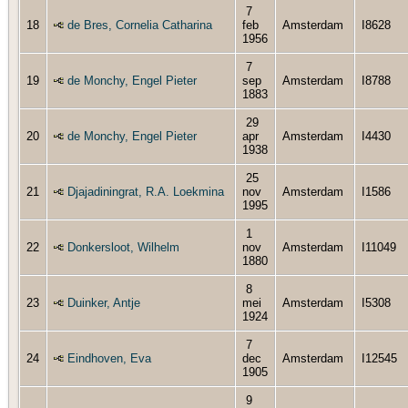
7
18
de Bres, Cornelia Catharina
feb
Amsterdam
I8628
1956
7
19
de Monchy, Engel Pieter
sep
Amsterdam
I8788
1883
29
20
de Monchy, Engel Pieter
apr
Amsterdam
I4430
1938
25
21
Djajadiningrat, R.A. Loekmina
nov
Amsterdam
I1586
1995
1
22
Donkersloot, Wilhelm
nov
Amsterdam
I11049
1880
8
23
Duinker, Antje
mei
Amsterdam
I5308
1924
7
24
Eindhoven, Eva
dec
Amsterdam
I12545
1905
9