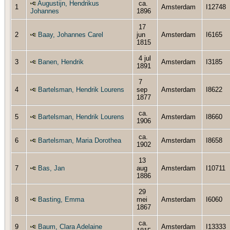
Augustijn, Hendrikus
ca.
1
Amsterdam
I12748
Johannes
1896
17
2
Baay, Johannes Carel
jun
Amsterdam
I6165
1815
4 jul
3
Banen, Hendrik
Amsterdam
I3185
1891
7
4
Bartelsman, Hendrik Lourens
sep
Amsterdam
I8622
1877
ca.
5
Bartelsman, Hendrik Lourens
Amsterdam
I8660
1906
ca.
6
Bartelsman, Maria Dorothea
Amsterdam
I8658
1902
13
7
Bas, Jan
aug
Amsterdam
I10711
1886
29
8
Basting, Emma
mei
Amsterdam
I6060
1867
ca.
9
Baum, Clara Adelaine
Amsterdam
I13333