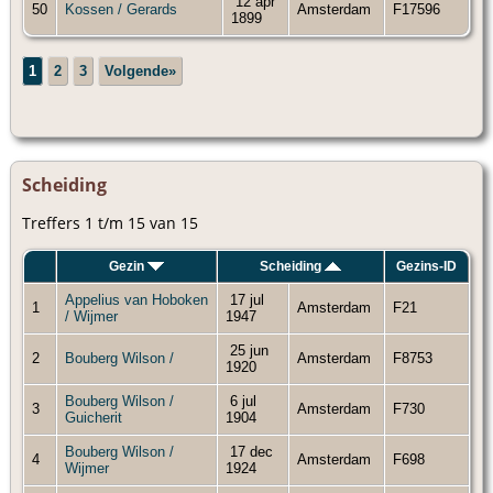
12 apr
50
Kossen / Gerards
Amsterdam
F17596
1899
1
2
3
Volgende»
Scheiding
Treffers 1 t/m 15 van 15
Gezin
Scheiding
Gezins-ID
Appelius van Hoboken
17 jul
1
Amsterdam
F21
/ Wijmer
1947
25 jun
2
Bouberg Wilson /
Amsterdam
F8753
1920
Bouberg Wilson /
6 jul
3
Amsterdam
F730
Guicherit
1904
Bouberg Wilson /
17 dec
4
Amsterdam
F698
Wijmer
1924