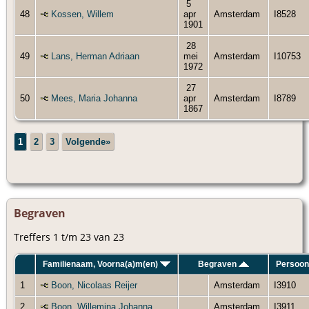
5
48
Kossen, Willem
apr
Amsterdam
I8528
1901
28
49
Lans, Herman Adriaan
mei
Amsterdam
I10753
1972
27
50
Mees, Maria Johanna
apr
Amsterdam
I8789
1867
1
2
3
Volgende»
Begraven
Treffers 1 t/m 23 van 23
Familienaam, Voorna(a)m(en)
Begraven
Persoon
1
Boon, Nicolaas Reijer
Amsterdam
I3910
2
Boon, Willemina Johanna
Amsterdam
I3911