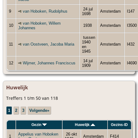
24 jul
9
van Hoboken, Rudolphus
Amsterdam
I147
1698
van Hoboken, Willem
10
1938
Amsterdam
I3500
Johannes
tussen
1940
11
van Oostveen, Jacoba Maria
Amsterdam
I432
en
1945
14 jul
12
Wijmer, Johannes Franciscus
Amsterdam
I4690
1909
Huwelijk
Treffers 1 t/m 50 van 118
1
2
3
Volgende»
Gezin
Huwelijk
Gezins-ID
Appelius van Hoboken
26 okt
1
Amsterdam
F414