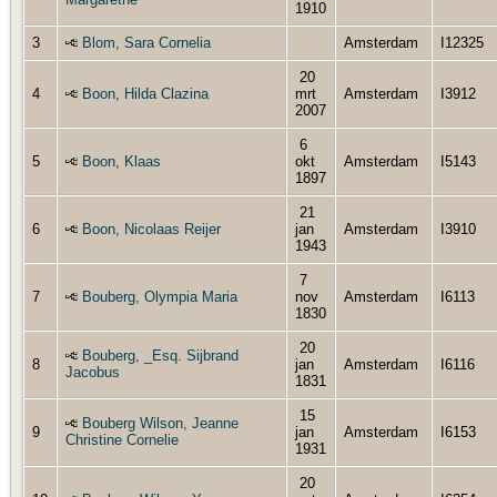
1910
3
Blom, Sara Cornelia
Amsterdam
I12325
20
4
Boon, Hilda Clazina
mrt
Amsterdam
I3912
2007
6
5
Boon, Klaas
okt
Amsterdam
I5143
1897
21
6
Boon, Nicolaas Reijer
jan
Amsterdam
I3910
1943
7
7
Bouberg, Olympia Maria
nov
Amsterdam
I6113
1830
20
Bouberg, _Esq. Sijbrand
8
jan
Amsterdam
I6116
Jacobus
1831
15
Bouberg Wilson, Jeanne
9
jan
Amsterdam
I6153
Christine Cornelie
1931
20