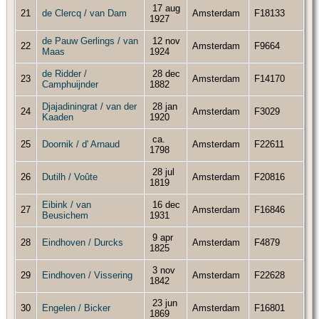
17 aug
21
de Clercq / van Dam
Amsterdam
F18133
1927
de Pauw Gerlings / van
12 nov
22
Amsterdam
F9664
Maas
1924
de Ridder /
28 dec
23
Amsterdam
F14170
Camphuijnder
1882
Djajadiningrat / van der
28 jan
24
Amsterdam
F3029
Kaaden
1920
ca.
25
Doornik / d' Arnaud
Amsterdam
F22611
1798
28 jul
26
Dutilh / Voûte
Amsterdam
F20816
1819
Eibink / van
16 dec
27
Amsterdam
F16846
Beusichem
1931
9 apr
28
Eindhoven / Durcks
Amsterdam
F4879
1825
3 nov
29
Eindhoven / Vissering
Amsterdam
F22628
1842
23 jun
30
Engelen / Bicker
Amsterdam
F16801
1869