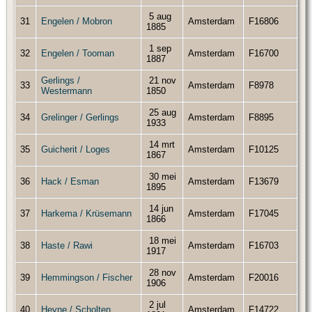
5 aug
31
Engelen / Mobron
Amsterdam
F16806
1885
1 sep
32
Engelen / Tooman
Amsterdam
F16700
1887
Gerlings /
21 nov
33
Amsterdam
F8978
Westermann
1850
25 aug
34
Grelinger / Gerlings
Amsterdam
F8895
1933
14 mrt
35
Guicherit / Loges
Amsterdam
F10125
1867
30 mei
36
Hack / Esman
Amsterdam
F13679
1895
14 jun
37
Harkema / Krüsemann
Amsterdam
F17045
1866
18 mei
38
Haste / Rawi
Amsterdam
F16703
1917
28 nov
39
Hemmingson / Fischer
Amsterdam
F20016
1906
2 jul
40
Heyne / Scholten
Amsterdam
F14722