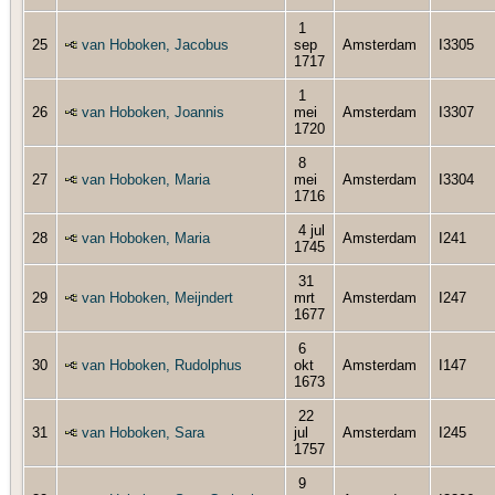
1
25
van Hoboken, Jacobus
sep
Amsterdam
I3305
1717
1
26
van Hoboken, Joannis
mei
Amsterdam
I3307
1720
8
27
van Hoboken, Maria
mei
Amsterdam
I3304
1716
4 jul
28
van Hoboken, Maria
Amsterdam
I241
1745
31
29
van Hoboken, Meijndert
mrt
Amsterdam
I247
1677
6
30
van Hoboken, Rudolphus
okt
Amsterdam
I147
1673
22
31
van Hoboken, Sara
jul
Amsterdam
I245
1757
9