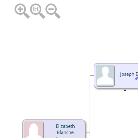
Joseph 
Elizabeth
Blanche