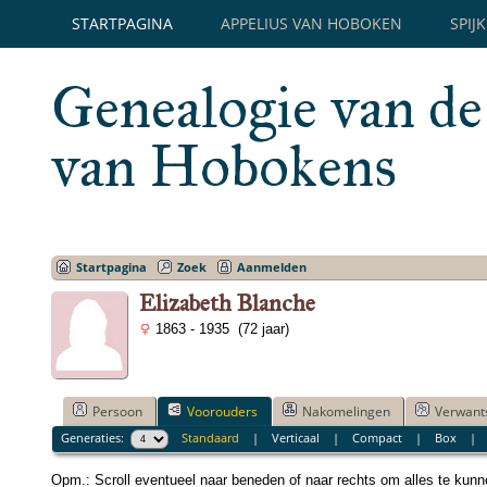
STARTPAGINA
APPELIUS VAN HOBOKEN
SPIJ
Genealogie van de
van Hobokens
Startpagina
Zoek
Aanmelden
Elizabeth Blanche
1863 - 1935 (72 jaar)
Persoon
Voorouders
Nakomelingen
Verwant
Generaties:
Standaard
|
Verticaal
|
Compact
|
Box
Opm.: Scroll eventueel naar beneden of naar rechts om alles te kun