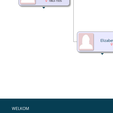
1863-1935
Elizabe
WELKOM