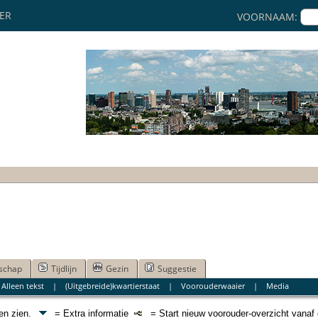
KER
VOORNAAM:
schap
Tijdlijn
Gezin
Suggestie
|
Alleen tekst
|
(Uitgebreide)kwartierstaat
|
Voorouderwaaier
|
Media
nen zien.
= Extra informatie
= Start nieuw voorouder-overzicht vanaf