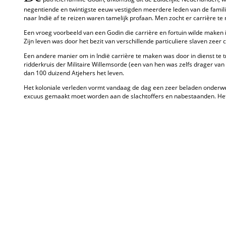
negentiende en twintigste eeuw vestigden meerdere leden van de fami
naar Indië af te reizen waren tamelijk profaan. Men zocht er carrière te
Een vroeg voorbeeld van een Godin die carrière en fortuin wilde maken 
Zijn leven was door het bezit van verschillende particuliere slaven zee
Een andere manier om in Indië carrière te maken was door in dienst te 
ridderkruis der Militaire Willemsorde (een van hen was zelfs drager van 
dan 100 duizend Atjehers het leven.
Het koloniale verleden vormt vandaag de dag een zeer beladen onderwer
excuus gemaakt moet worden aan de slachtoffers en nabestaanden. Het 