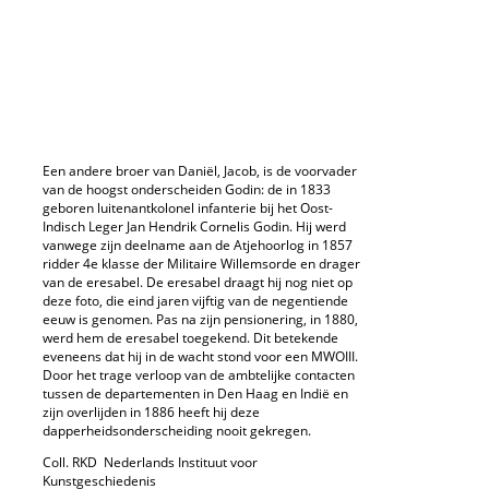
Een andere broer van Daniël, Jacob, is de voorvader
van de hoogst onderscheiden Godin: de in 1833
geboren luitenant­kolonel infanterie bij het Oost­
Indisch Leger Jan Hendrik Cornelis Godin. Hij werd
vanwege zijn deelname aan de Atjeh­oorlog in 1857
ridder 4e klasse der Militaire Willemsorde en drager
van de eresabel. De eresabel draagt hij nog niet op
deze foto, die eind jaren vijftig van de negentiende
eeuw is genomen. Pas na zijn pensionering, in 1880,
werd hem de eresabel toegekend. Dit betekende
eveneens dat hij in de wacht stond voor een MWOIII.
Door het trage verloop van de ambtelijke contacten
tussen de departementen in Den Haag en Indië en
zijn overlijden in 1886 heeft hij deze
dapperheidsonderscheiding nooit gekregen.
Coll. RKD ­ Nederlands Instituut voor
Kunstgeschiedenis