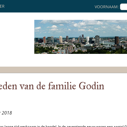
KER
VOORNAAM:
eden van de familie Godin
r 2018
 was lange tijd werkzaam in de handel. In de zeventiende eeuw waren een aantal