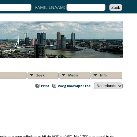
FAMILIENAAM:
Zoek
Media
Info
Print
Voeg bladwijzer toe
 Godinnen bewindhebbers bij de VOC en WIC. Na 1700 en vooral in de