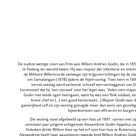
De oudste wettige zoon van Frits was Willem Andries Godin, die in 18
te Padang ter wereld kwam. Hij was majoor der infanterie en ontvi
de Militaire Willemsorde vanwege zijn krijgsverrichtingen bij de sl
om Samalangan (1878] tijdens de Atjeh-oorlog. Toen hem in 18
eervol ontslag werd verleend, schreef een verslaggever van 
Locomotief dat hij 'een sieraad' voor het leger was. 'Velen zien majo
Godin met leede ogen heengaan, want hij was een flink soldaat, e
brave chef en (...} een goed kameraad.(...] Majoor Godin was 
gastvrijheid zelf en zijn woning getuigde meer dan eens van gezelli
bijeenkomsten van officieren en burgers
Die woning staat afgebeeld op een foto uit 1891: samen met zi
zeventien jaar jongere echtgenote Alexandrine Godin-Appelius v
Hoboken drinkt Willem thee op het erf voor hun huis te Buitenzor
Alexandrine heeft haar pasgeboren tweede kind Willem Andries God