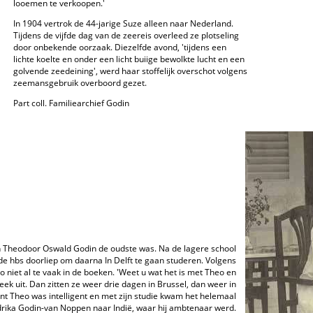
looemen te verkoopen.'
In 1904 vertrok de 44-jarige Suze alleen naar Nederland.
Tijdens de vijfde dag van de zeereis overleed ze plotseling
door onbekende oorzaak. Diezelfde avond, 'tijdens een
lichte koelte en onder een licht buiige bewolkte lucht en een
golvende zeedeining', werd haar stoffelijk overschot volgens
zeemansgebruik overboord gezet.
Part coll. Familiearchief Godin
n Theodoor Oswald Godin de oudste was. Na de lagere school
e hbs doorliep om daarna In Delft te gaan studeren. Volgens
 niet al te vaak in de boeken. 'Weet u wat het is met Theo en
ek uit. Dan zitten ze weer drie dagen in Brussel, dan weer in
ant Theo was intelligent en met zijn studie kwam het helemaal
ndrika Godin-van Noppen naar Indië, waar hij ambtenaar werd.