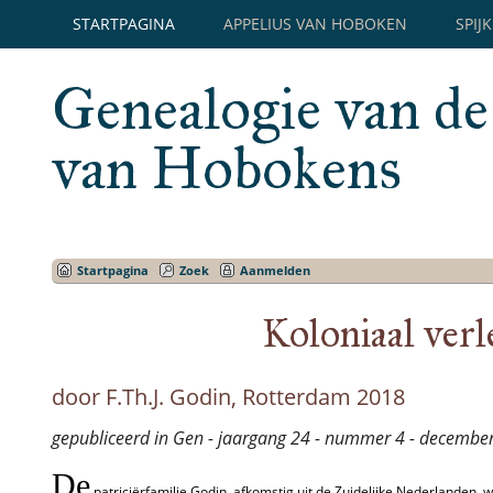
STARTPAGINA
APPELIUS VAN HOBOKEN
SPIJ
Genealogie van de
van Hobokens
Startpagina
Zoek
Aanmelden
Koloniaal verl
door F.Th.J. Godin, Rotterdam 2018
gepubliceerd in Gen - jaargang 24 - nummer 4 - decembe
De
patriciërfamilie Godin, afkomstig uit de Zuidelijke Nederlanden,