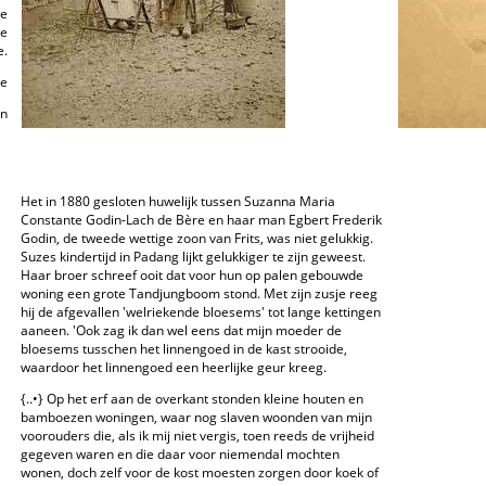
je
je
e.
re
en
Het in 1880 gesloten huwelijk tussen Suzanna Maria
Constante Godin-Lach de Bère en haar man Egbert Frederik
Godin, de tweede wettige zoon van Frits, was niet gelukkig.
Suzes kindertijd in Padang lijkt gelukkiger te zijn geweest.
Haar broer schreef ooit dat voor hun op palen gebouwde
woning een grote Tandjungboom stond. Met zijn zusje reeg
hij de afgevallen 'welriekende bloesems' tot lange kettingen
aaneen. 'Ook zag ik dan wel eens dat mijn moeder de
bloesems tusschen het linnengoed in de kast strooide,
waardoor het linnengoed een heerlijke geur kreeg.
{..•} Op het erf aan de overkant stonden kleine houten en
bamboezen woningen, waar nog slaven woonden van mijn
voorouders die, als ik mij niet vergis, toen reeds de vrijheid
gegeven waren en die daar voor niemendal mochten
wonen, doch zelf voor de kost moesten zorgen door koek of