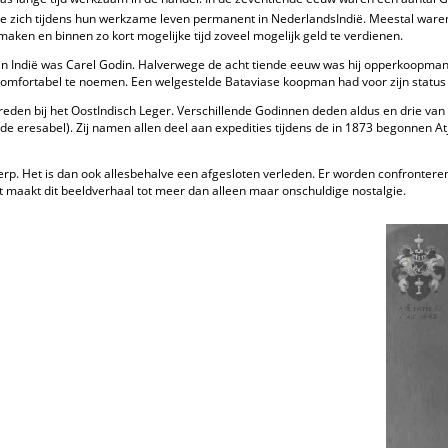
lie zich tijdens hun werkzame leven permanent in Nederlands­Indië. Meestal w
 maken en binnen zo kort mogelijke tijd zoveel mogelijk geld te verdienen.
in Indië was Carel Godin. Halverwege de acht­ tiende eeuw was hij opperkoopman
r comfortabel te noemen. Een welgestelde Bataviase koopman had voor zijn status 
treden bij het Oost­Indisch Leger. Verschillende Godinnen deden aldus en drie v
de eresabel). Zij namen allen deel aan expedities tijdens de in 1873 begonnen At
p. Het is dan ook allesbehalve een afgesloten verleden. Er worden confronteren
maakt dit beeldverhaal tot meer dan alleen maar onschuldige nostalgie.