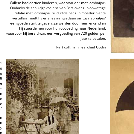
Willem had dertien kinderen, waarvan vier met lombaijoe.
Ondanks de schuldgevoelens van Frits over zijn onwettige
relatie met lombaijoe ­ hij durfde het zijn moeder niet te
vertellen ­ heeft hij er alles aan gedaan om zijn 'spruitjes'
een goede start te geven. Ze werden door hem erkend en
hij stuurde hen voor hun opvoeding naar Nederland,
waarvoor hij bereid was een vergoeding van 720 gulden per
jaar te betalen.
Part coll. Familiearchief Godin
51
ng
ag
98
De
or
en
de
ge
.'
jn
an
g.
in