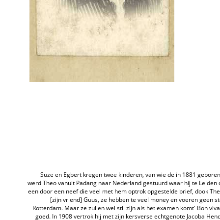
Suze en Egbert kregen twee kinderen, van wie de in 1881 gebore
werd Theo vanuit Padang naar Nederland gestuurd waar hij te Leiden d
een door een neef die veel met hem optrok opgestelde brief, dook Theo
[zijn vriend] Guus, ze hebben te veel money en voeren geen ste
Rotterdam. Maar ze zullen wel stil zijn als het examen komt' Bon viv
goed. In 1908 vertrok hij met zijn kersverse echtgenote Jacoba He