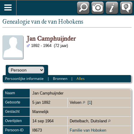
Genealogie van de van Hobokens
Jan Camphuijnder
1892 - 1964 (72 jaar)
Persoonlijke informatie
|
Bronnen
|
Alles
Naam
Jan
Camphuijnder
Geboorte
5 jan 1892
Velsen
[
1
]
Geslacht
Mannelijk
Overlijden
14 sep 1964
Dettelbach, Duitsland
Persoon-ID
I8673
Familie van Hoboken