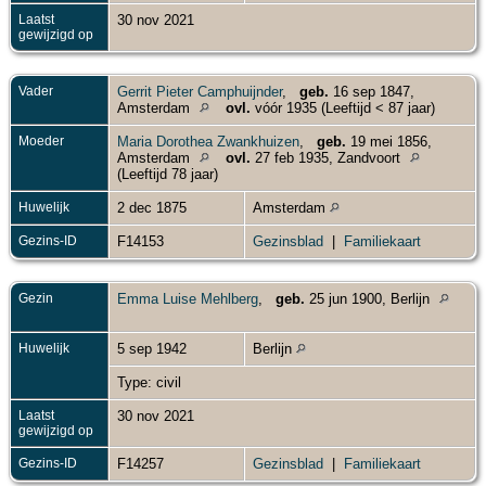
Laatst
30 nov 2021
gewijzigd op
Vader
Gerrit Pieter Camphuijnder
,
geb.
16 sep 1847,
Amsterdam
ovl.
vóór 1935 (Leeftijd < 87 jaar)
Moeder
Maria Dorothea Zwankhuizen
,
geb.
19 mei 1856,
Amsterdam
ovl.
27 feb 1935, Zandvoort
(Leeftijd 78 jaar)
Huwelijk
2 dec 1875
Amsterdam
Gezins-ID
F14153
Gezinsblad
|
Familiekaart
Gezin
Emma Luise Mehlberg
,
geb.
25 jun 1900, Berlijn
Huwelijk
5 sep 1942
Berlijn
Type: civil
Laatst
30 nov 2021
gewijzigd op
Gezins-ID
F14257
Gezinsblad
|
Familiekaart