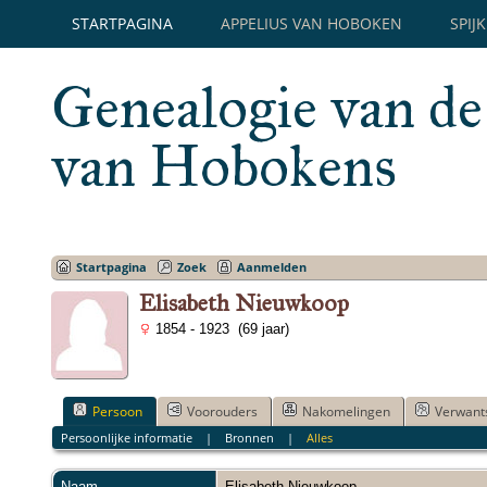
STARTPAGINA
APPELIUS VAN HOBOKEN
SPIJ
Genealogie van de
van Hobokens
Startpagina
Zoek
Aanmelden
Elisabeth Nieuwkoop
1854 - 1923 (69 jaar)
Persoon
Voorouders
Nakomelingen
Verwant
Persoonlijke informatie
|
Bronnen
|
Alles
Naam
Elisabeth
Nieuwkoop