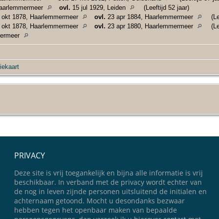
Haarlemmermeer
ovl.
15 jul 1929, Leiden
(Leeftijd 52 jaar)
 okt 1878, Haarlemmermeer
ovl.
23 apr 1884, Haarlemmermeer
(Le
 okt 1878, Haarlemmermeer
ovl.
23 apr 1880, Haarlemmermeer
(Le
mermeer
iekaart
PRIVACY
Deze site is vrij toegankelijk en bijna alle informatie is vrij
beschikbaar. In verband met de privacy wordt echter van
de nog in leven zijnde personen uitsluitend de initialen en
achternaam getoond. Mocht u desondanks bezwaar
hebben tegen het openbaar maken van bepaalde