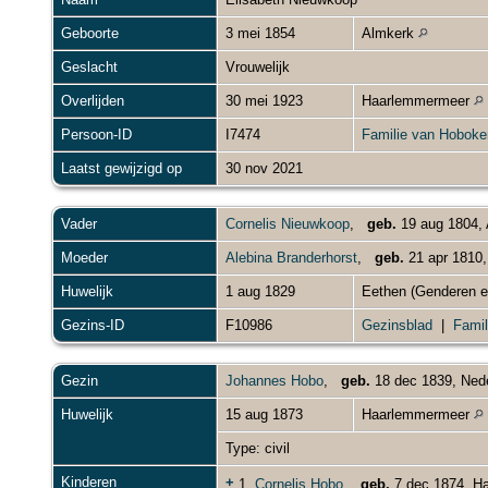
Geboorte
3 mei 1854
Almkerk
Geslacht
Vrouwelijk
Overlijden
30 mei 1923
Haarlemmermeer
Persoon-ID
I7474
Familie van Hoboke
Laatst gewijzigd op
30 nov 2021
Vader
Cornelis Nieuwkoop
,
geb.
19 aug 1804, 
Moeder
Alebina Branderhorst
,
geb.
21 apr 1810
Huwelijk
1 aug 1829
Eethen (Genderen 
Gezins-ID
F10986
Gezinsblad
|
Famil
Gezin
Johannes Hobo
,
geb.
18 dec 1839, Ned
Huwelijk
15 aug 1873
Haarlemmermeer
Type: civil
Kinderen
+
1.
Cornelis Hobo
,
geb.
7 dec 1874, H