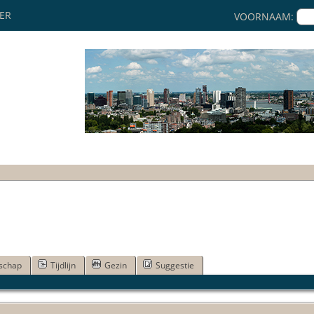
KER
VOORNAAM:
schap
Tijdlijn
Gezin
Suggestie