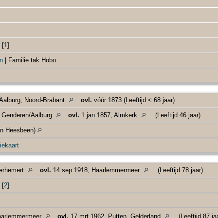
[
1
]
n
| Familie tak Hobo
Aalburg, Noord-Brabant
ovl.
vóór 1873 (Leeftijd < 68 jaar)
, Genderen/Aalburg
ovl.
1 jan 1857, Almkerk
(Leeftijd 46 jaar)
en Heesbeen)
iekaart
erhemert
ovl.
14 sep 1918, Haarlemmermeer
(Leeftijd 78 jaar)
[
2
]
aarlemmermeer
ovl.
17 mrt 1962, Putten, Gelderland
(Leeftijd 87 ja