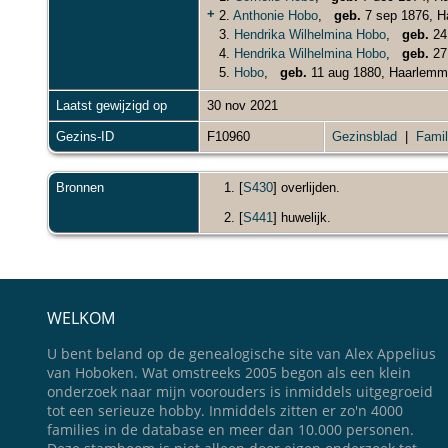
+
2.
Anthonie Hobo
,
geb.
7 sep 1876, 
3.
Hendrika Wilhelmina Hobo
,
geb.
24
4.
Hendrika Wilhelmina Hobo
,
geb.
27
5.
Hobo
,
geb.
11 aug 1880, Haarlem
Laatst gewijzigd op
30 nov 2021
Gezins-ID
F10960
Gezinsblad
|
Famil
Bronnen
[
S430
] overlijden.
[
S441
] huwelijk.
WELKOM
U bent beland op de genealogische site van Alex Appelius
van Hoboken. Wat omstreeks 2005 begon als een klein
onderzoek naar mijn voorouders is inmiddels uitgegroeid
tot een serieuze hobby. Inmiddels zitten er zo'n 4000
families in de database en meer dan 10.000 personen.