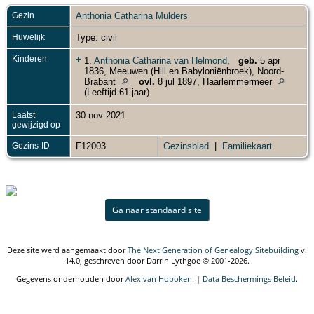
Gezin
Anthonia Catharina Mulders
Huwelijk
Type: civil
Kinderen
+
1.
Anthonia Catharina van Helmond
,
geb.
5 apr
1836, Meeuwen (Hill en Babyloniënbroek), Noord-
Brabant
ovl.
8 jul 1897, Haarlemmermeer
(Leeftijd 61 jaar)
Laatst
30 nov 2021
gewijzigd op
Gezins-ID
F12003
Gezinsblad
|
Familiekaart
Ga naar standaard site
Deze site werd aangemaakt door
The Next Generation of Genealogy Sitebuilding
v.
14.0, geschreven door Darrin Lythgoe © 2001-2026.
Gegevens onderhouden door
Alex van Hoboken
. |
Data Beschermings Beleid
.