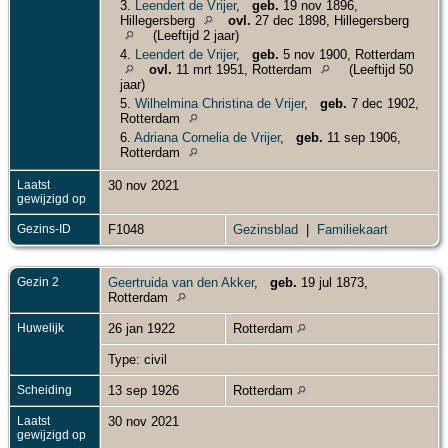
3.
Leendert de Vrijer
,
geb.
19 nov 1896,
Hillegersberg
ovl.
27 dec 1898, Hillegersberg
(Leeftijd 2 jaar)
4.
Leendert de Vrijer
,
geb.
5 nov 1900, Rotterdam
ovl.
11 mrt 1951, Rotterdam
(Leeftijd 50
jaar)
5.
Wilhelmina Christina de Vrijer
,
geb.
7 dec 1902,
Rotterdam
6.
Adriana Cornelia de Vrijer
,
geb.
11 sep 1906,
Rotterdam
Laatst
30 nov 2021
gewijzigd op
Gezins-ID
F1048
Gezinsblad
|
Familiekaart
Gezin 2
Geertruida van den Akker
,
geb.
19 jul 1873,
Rotterdam
Huwelijk
26 jan 1922
Rotterdam
Type: civil
Scheiding
13 sep 1926
Rotterdam
Laatst
30 nov 2021
gewijzigd op