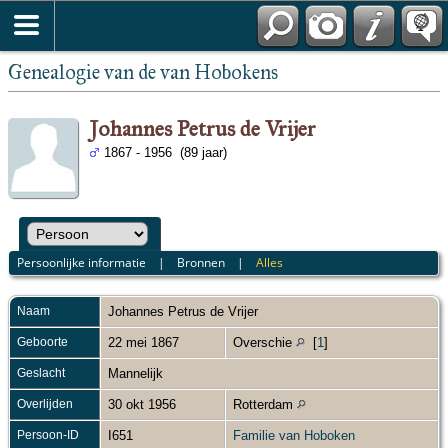
Genealogie van de van Hobokens
Johannes Petrus de Vrijer
1867 - 1956 (89 jaar)
Persoonlijke informatie
|
Bronnen
|
Alles
Naam
Johannes Petrus
de Vrijer
Geboorte
22 mei 1867
Overschie
[
1
]
Geslacht
Mannelijk
Overlijden
30 okt 1956
Rotterdam
Persoon-ID
I651
Familie van Hoboken