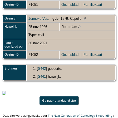
Gezins-ID
F1051
Gezinsblad
|
Familiekaart
Gezin 3
Jenneke Vos
,
geb.
1879, Capelle
Huwelijk
25 nov 1926
Rotterdam
Type: civil
Laatst
30 nov 2021
gewijzigd op
Gezins-ID
F1052
Gezinsblad
|
Familiekaart
Bronnen
[
S442
] geboorte.
[
S441
] huwelijk.
Ga naar standaard site
Deze site werd aangemaakt door
The Next Generation of Genealogy Sitebuilding
v.