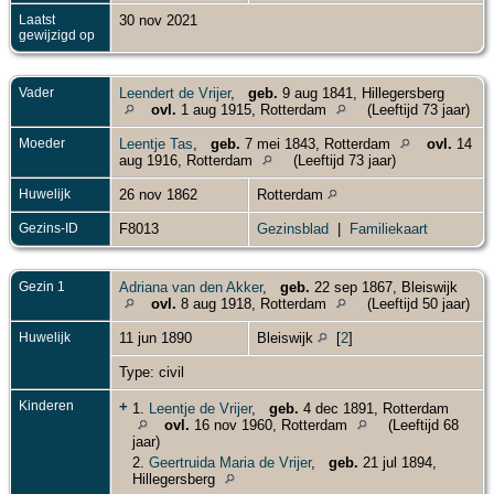
Laatst
30 nov 2021
gewijzigd op
Vader
Leendert de Vrijer
,
geb.
9 aug 1841, Hillegersberg
ovl.
1 aug 1915, Rotterdam
(Leeftijd 73 jaar)
Moeder
Leentje Tas
,
geb.
7 mei 1843, Rotterdam
ovl.
14
aug 1916, Rotterdam
(Leeftijd 73 jaar)
Huwelijk
26 nov 1862
Rotterdam
Gezins-ID
F8013
Gezinsblad
|
Familiekaart
Gezin 1
Adriana van den Akker
,
geb.
22 sep 1867, Bleiswijk
ovl.
8 aug 1918, Rotterdam
(Leeftijd 50 jaar)
Huwelijk
11 jun 1890
Bleiswijk
[
2
]
Type: civil
Kinderen
+
1.
Leentje de Vrijer
,
geb.
4 dec 1891, Rotterdam
ovl.
16 nov 1960, Rotterdam
(Leeftijd 68
jaar)
2.
Geertruida Maria de Vrijer
,
geb.
21 jul 1894,
Hillegersberg