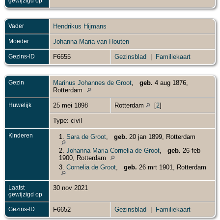
gewijzigd op
Vader
Hendrikus Hijmans
Moeder
Johanna Maria van Houten
Gezins-ID
F6655
Gezinsblad
|
Familiekaart
Gezin
Marinus Johannes de Groot
,
geb.
4 aug 1876,
Rotterdam
Huwelijk
25 mei 1898
Rotterdam
[
2
]
Type: civil
Kinderen
1.
Sara de Groot
,
geb.
20 jan 1899, Rotterdam
2.
Johanna Maria Cornelia de Groot
,
geb.
26 feb
1900, Rotterdam
3.
Cornelia de Groot
,
geb.
26 mrt 1901, Rotterdam
Laatst
30 nov 2021
gewijzigd op
Gezins-ID
F6652
Gezinsblad
|
Familiekaart