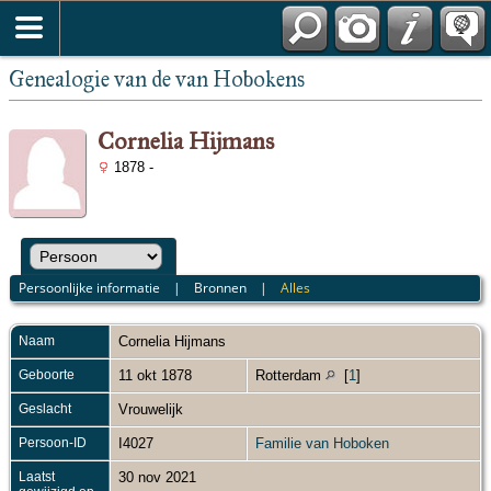
Genealogie van de van Hobokens
Cornelia Hijmans
1878 -
Persoonlijke informatie
|
Bronnen
|
Alles
Naam
Cornelia
Hijmans
Geboorte
11 okt 1878
Rotterdam
[
1
]
Geslacht
Vrouwelijk
Persoon-ID
I4027
Familie van Hoboken
Laatst
30 nov 2021