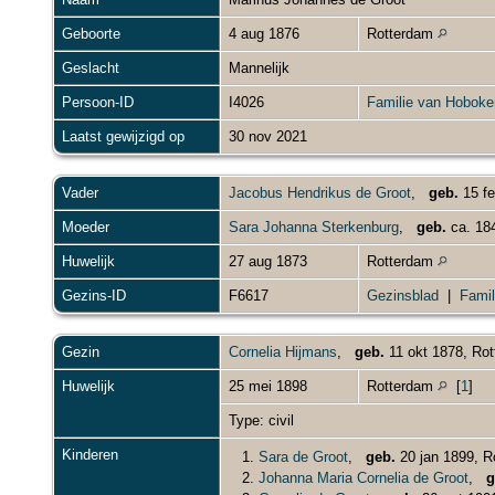
Geboorte
4 aug 1876
Rotterdam
Geslacht
Mannelijk
Persoon-ID
I4026
Familie van Hoboke
Laatst gewijzigd op
30 nov 2021
Vader
Jacobus Hendrikus de Groot
,
geb.
15 fe
Moeder
Sara Johanna Sterkenburg
,
geb.
ca. 18
Huwelijk
27 aug 1873
Rotterdam
Gezins-ID
F6617
Gezinsblad
|
Famil
Gezin
Cornelia Hijmans
,
geb.
11 okt 1878, Ro
Huwelijk
25 mei 1898
Rotterdam
[
1
]
Type: civil
Kinderen
1.
Sara de Groot
,
geb.
20 jan 1899, 
2.
Johanna Maria Cornelia de Groot
,
g