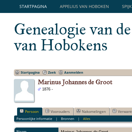
STARTPAGINA
APPELIUS VAN HOBOKEN
SPIJ
Genealogie van de
van Hobokens
Startpagina
Zoek
Aanmelden
Marinus Johannes de Groot
1876 -
Persoon
Voorouders
Nakomelingen
Verwant
Persoonlijke informatie
|
Bronnen
|
Alles
Naam
Marinus Johannes
de Groot