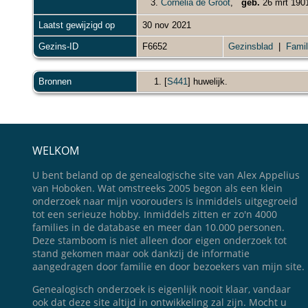
3.
Cornelia de Groot
,
geb.
26 mrt 190
Laatst gewijzigd op
30 nov 2021
Gezins-ID
F6652
Gezinsblad
|
Famil
Bronnen
[
S441
] huwelijk.
WELKOM
U bent beland op de genealogische site van Alex Appelius
van Hoboken. Wat omstreeks 2005 begon als een klein
onderzoek naar mijn voorouders is inmiddels uitgegroeid
tot een serieuze hobby. Inmiddels zitten er zo'n 4000
families in de database en meer dan 10.000 personen.
Deze stamboom is niet alleen door eigen onderzoek tot
stand gekomen maar ook dankzij de informatie
aangedragen door familie en door bezoekers van mijn site.
Genealogisch onderzoek is eigenlijk nooit klaar, vandaar
ook dat deze site altijd in ontwikkeling zal zijn. Mocht u