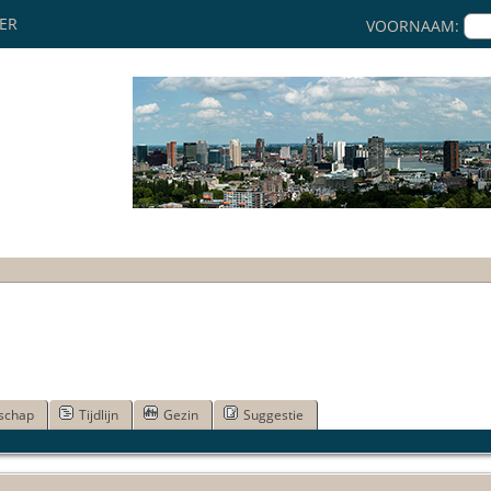
KER
VOORNAAM:
schap
Tijdlijn
Gezin
Suggestie