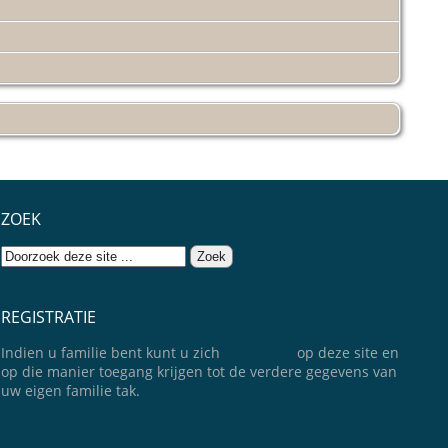
ZOEK
REGISTRATIE
Indien u familie bent kunt u zich
registreren
op deze site en
op die manier toegang krijgen tot de verdere gegevens van
uw eigen familie tak.