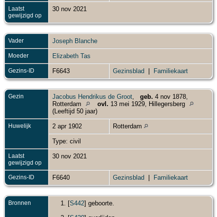
Laatst
30 nov 2021
gewijzigd op
Vader
Joseph Blanche
Moeder
Elizabeth Tas
Gezins-ID
F6643
Gezinsblad
|
Familiekaart
Gezin
Jacobus Hendrikus de Groot
,
geb.
4 nov 1878,
Rotterdam
ovl.
13 mei 1929, Hillegersberg
(Leeftijd 50 jaar)
Huwelijk
2 apr 1902
Rotterdam
Type: civil
Laatst
30 nov 2021
gewijzigd op
Gezins-ID
F6640
Gezinsblad
|
Familiekaart
Bronnen
[
S442
] geboorte.