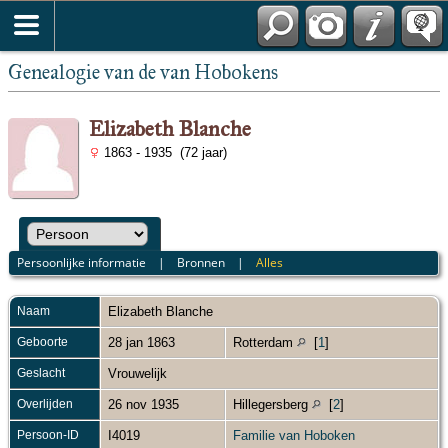
Genealogie van de van Hobokens
Elizabeth Blanche
1863 - 1935 (72 jaar)
Persoonlijke informatie
|
Bronnen
|
Alles
Naam
Elizabeth
Blanche
Geboorte
28 jan 1863
Rotterdam
[
1
]
Geslacht
Vrouwelijk
Overlijden
26 nov 1935
Hillegersberg
[
2
]
Persoon-ID
I4019
Familie van Hoboken