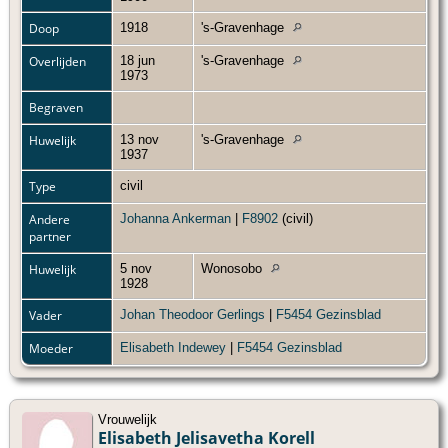
Doop
1918
's-Gravenhage
Overlijden
18 jun
's-Gravenhage
1973
Begraven
Huwelijk
13 nov
's-Gravenhage
1937
Type
civil
Andere
Johanna Ankerman
|
F8902
(civil)
partner
Huwelijk
5 nov
Wonosobo
1928
Vader
Johan Theodoor Gerlings
|
F5454 Gezinsblad
Moeder
Elisabeth Indewey
|
F5454 Gezinsblad
Vrouwelijk
Elisabeth Jelisavetha Korell