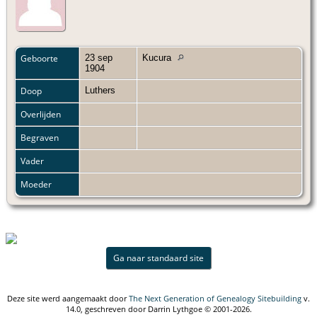
Geboorte
23 sep
Kucura
1904
Doop
Luthers
Overlijden
Begraven
Vader
Moeder
Ga naar standaard site
Deze site werd aangemaakt door
The Next Generation of Genealogy Sitebuilding
v.
14.0, geschreven door Darrin Lythgoe © 2001-2026.