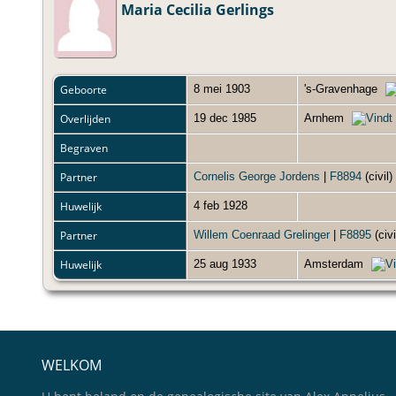
Maria Cecilia Gerlings
Geboorte
8 mei 1903
's-Gravenhage
Overlijden
19 dec 1985
Arnhem
Begraven
Partner
Cornelis George Jordens
|
F8894
(civil)
Huwelijk
4 feb 1928
Partner
Willem Coenraad Grelinger
|
F8895
(civi
Huwelijk
25 aug 1933
Amsterdam
WELKOM