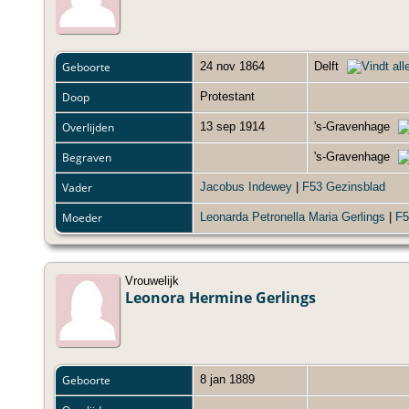
Geboorte
24 nov 1864
Delft
Doop
Protestant
Overlijden
13 sep 1914
's-Gravenhage
Begraven
's-Gravenhage
Vader
Jacobus Indewey
|
F53 Gezinsblad
Moeder
Leonarda Petronella Maria Gerlings
|
F5
Vrouwelijk
Leonora Hermine Gerlings
Geboorte
8 jan 1889