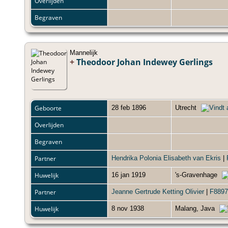
Overlijden
Begraven
Mannelijk
+
Theodoor Johan Indewey Gerlings
Geboorte
28 feb 1896
Utrecht
Overlijden
Begraven
Partner
Hendrika Polonia Elisabeth van Ekris
|
Huwelijk
16 jan 1919
's-Gravenhage
Partner
Jeanne Gertrude Ketting Olivier
|
F8897
Huwelijk
8 nov 1938
Malang, Java