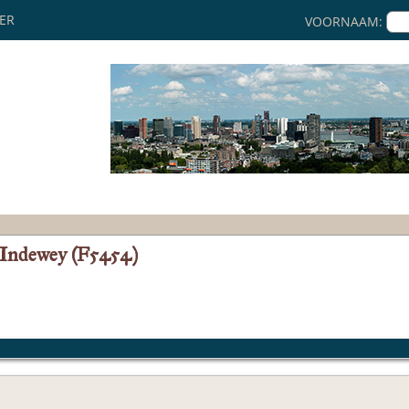
KER
VOORNAAM:
 Indewey (F5454)