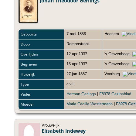
Johan Theodoor Gerlings
Geboorte
7 mei 1856
Haarlem
Doop
Remonstrant
Overlijden
12 apr 1937
's-Gravenhage
Begraven
15 apr 1937
's-Gravenhage
Huwelijk
27 jan 1887
Voorburg
Type
civil
Vader
Herman Gerlings
|
F8978 Gezinsblad
Moeder
Maria Cecilia Westermann
|
F8978 Gezi
Vrouwelijk
Elisabeth Indewey