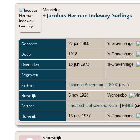
Mannelijk
+
Jacobus Herman Indewey Gerlings
Geboorte
27 jan 1900
's-Gravenhage
Doop
1918
's-Gravenhage
Overlijden
18 jun 1973
's-Gravenhage
Begraven
Partner
Johanna Ankerman
|
F8902
(civil)
Huwelijk
5 nov 1928
Wonosobo
Partner
Elisabeth Jelisavetha Korell
|
F8903
(ci
Huwelijk
13 nov 1937
's-Gravenhage
Vrouwelijk