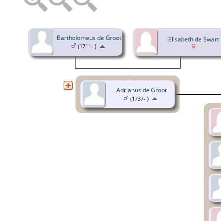
Bartholomeus de Groot
Elisabeth de Swart
(1711- )
Adrianus de Groot
(1737- )