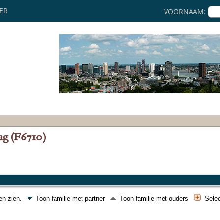
KER
VOORNAAM:
ag (F6710)
nen zien.
Toon familie met partner
Toon familie met ouders
Selec