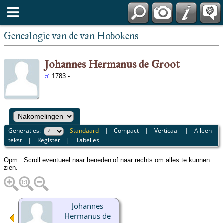
Genealogie van de van Hobokens
Johannes Hermanus de Groot
1783 -
Generaties:
Standaard
|
Compact
|
Verticaal
|
Alleen
tekst
|
Register
|
Tabelles
Opm.: Scroll eventueel naar beneden of naar rechts om alles te kunnen
zien.
Johannes
Hermanus de