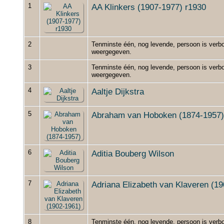
1
AA Klinkers (1907-1977) r1930
2
Tenminste één, nog levende, persoon is verbo
weergegeven.
3
Tenminste één, nog levende, persoon is verbo
weergegeven.
4
Aaltje Dijkstra
5
Abraham van Hoboken (1874-1957)
6
Aditia Bouberg Wilson
7
Adriana Elizabeth van Klaveren (1
8
Tenminste één, nog levende, persoon is verbo