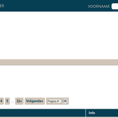
KER
VOORNAAM:
4
5
...
11»
Volgende»
Info