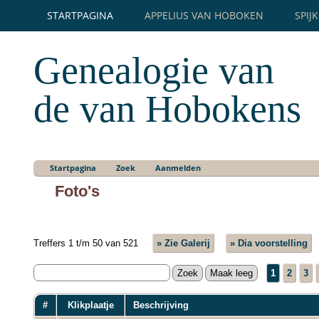
STARTPAGINA
APPELIUS VAN HOBOKEN
SPIJ
Genealogie van
de van Hobokens
Startpagina
Zoek
Aanmelden
Foto's
Treffers 1 t/m 50 van 521
» Zie Galerij
» Dia voorstelling
1
2
3
#
Klikplaatje
Beschrijving